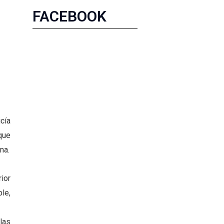
FACEBOOK
cía
que
na.
ior
le,
las