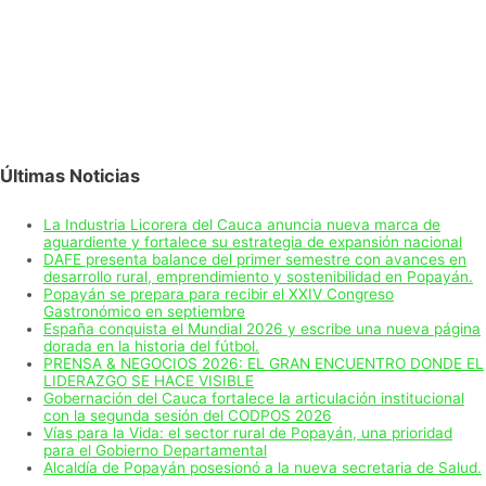
Últimas Noticias
La Industria Licorera del Cauca anuncia nueva marca de
aguardiente y fortalece su estrategia de expansión nacional
DAFE presenta balance del primer semestre con avances en
desarrollo rural, emprendimiento y sostenibilidad en Popayán.
Popayán se prepara para recibir el XXIV Congreso
Gastronómico en septiembre
España conquista el Mundial 2026 y escribe una nueva página
dorada en la historia del fútbol.
PRENSA & NEGOCIOS 2026: EL GRAN ENCUENTRO DONDE EL
LIDERAZGO SE HACE VISIBLE
Gobernación del Cauca fortalece la articulación institucional
con la segunda sesión del CODPOS 2026
Vías para la Vida: el sector rural de Popayán, una prioridad
para el Gobierno Departamental
Alcaldía de Popayán posesionó a la nueva secretaria de Salud.