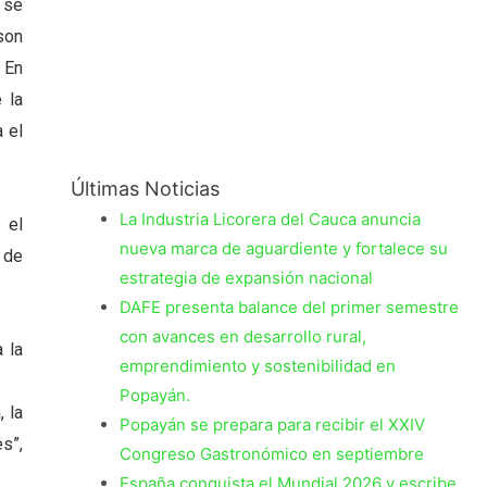
 se
son
 En
 la
 el
Últimas Noticias
La Industria Licorera del Cauca anuncia
 el
nueva marca de aguardiente y fortalece su
 de
estrategia de expansión nacional
DAFE presenta balance del primer semestre
con avances en desarrollo rural,
 la
emprendimiento y sostenibilidad en
Popayán.
 la
Popayán se prepara para recibir el XXIV
s”,
Congreso Gastronómico en septiembre
España conquista el Mundial 2026 y escribe