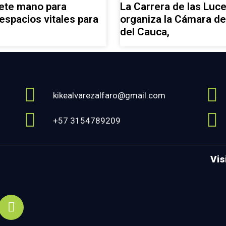
mete mano para
La Carrera de las Luc
espacios vitales para
organiza la Cámara d
del Cauca,
kikealvarezalfaro@gmail.com
+57 3154789209
Vis