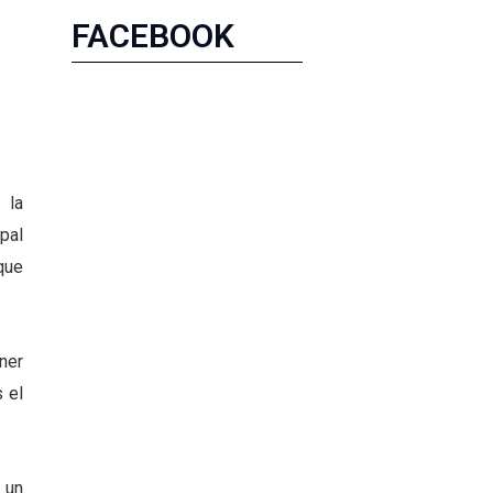
FACEBOOK
 la
pal
que
ner
 el
 un