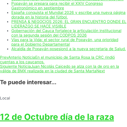
Popayán se prepara para recibir el XXIV Congreso
Gastronómico en septiembre
España conquista el Mundial 2026 y escribe una nueva página
dorada en la historia del fútbol.
PRENSA & NEGOCIOS 2026: EL GRAN ENCUENTRO DONDE EL
LIDERAZGO SE HACE VISIBLE
Gobernación del Cauca fortalece la articulación institucional
con la segunda sesión del CODPOS 2026
Vías para la Vida: el sector rural de Popayán, una prioridad
para el Gobierno Departamental
Alcaldía de Popayán posesionó a la nueva secretaria de Salud.
Prev
Anterio Noticia
En el municipio de Santa Rosa la CRC rindió
cuentas a los caucanos.
Siguiente Noticia
Juan Nicolás Caicedo se alza con la de oro en la
válida de BMX realizada en la ciudad de Santa Marta
Next
Te puede interesar...
Local
12 de Octubre día de la raza