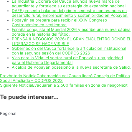
La Industria Licorera del Cauca anuncia nueva marca de
aguardiente y fortalece su estrategia de expansión nacional
DAFE presenta balance del primer semestre con avances en
desarrollo rural, emprendimiento y sostenibilidad en Popayán.
Popayán se prepara para recibir el XXIV Congreso
Gastronómico en septiembre
España conquista el Mundial 2026 y escribe una nueva página
dorada en la historia del fútbol.
PRENSA & NEGOCIOS 2026: EL GRAN ENCUENTRO DONDE EL
LIDERAZGO SE HACE VISIBLE
Gobernación del Cauca fortalece la articulación institucional
con la segunda sesión del CODPOS 2026
Vías para la Vida: el sector rural de Popayán, una prioridad
para el Gobierno Departamental
Alcaldía de Popayán posesionó a la nueva secretaria de Salud.
Prev
Anterio Noticia
Gobernación del Cauca lideró Consejo de Política
Social Ampliado – CODPOS 2023
Siguiente Noticia
Evacuaran a 2.500 familias en zona de riesgo
Next
Te puede interesar...
Regional