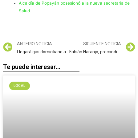
Alcaldía de Popayán posesionó a la nueva secretaria de
Salud.
ANTERIO NOTICIA
SIGUIENTE NOTICIA
Llegará gas domiciliario a Buenos Aires y La Sierra, gracias al Gobierno Departamental.
Fabián Naranjo, precandidato a la Alcaldía de Popayán, comparte su visión de ciudad en una entrevista exclusiva con Mundo Político
Te puede interesar...
LOCAL