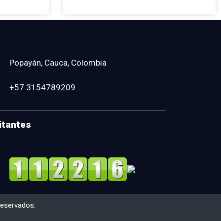
Popayán, Cauca, Colombia
+57 3154789209
itantes
reservados.
m