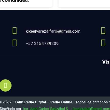
a comunidad.
kikealvarezalfaro@gmail.com
+57 3154789209
Vis
 © 2025 –
Latin Radio Digital – Radio Online
| Todos los derechos 
Diseñado por:
Ing. Juan Carlos Satizábal S.. :: jcsatizabal@gmail.co