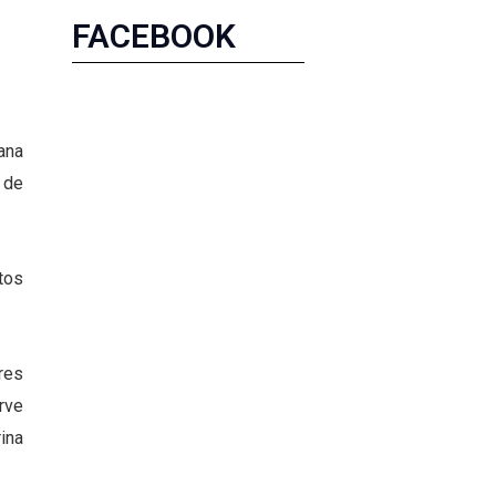
FACEBOOK
ana
 de
tos
res
rve
ina