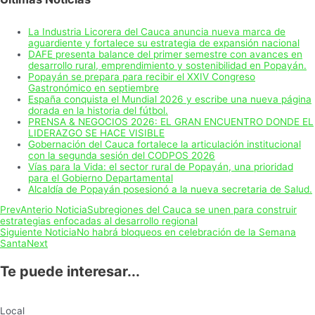
La Industria Licorera del Cauca anuncia nueva marca de
aguardiente y fortalece su estrategia de expansión nacional
DAFE presenta balance del primer semestre con avances en
desarrollo rural, emprendimiento y sostenibilidad en Popayán.
Popayán se prepara para recibir el XXIV Congreso
Gastronómico en septiembre
España conquista el Mundial 2026 y escribe una nueva página
dorada en la historia del fútbol.
PRENSA & NEGOCIOS 2026: EL GRAN ENCUENTRO DONDE EL
LIDERAZGO SE HACE VISIBLE
Gobernación del Cauca fortalece la articulación institucional
con la segunda sesión del CODPOS 2026
Vías para la Vida: el sector rural de Popayán, una prioridad
para el Gobierno Departamental
Alcaldía de Popayán posesionó a la nueva secretaria de Salud.
Prev
Anterio Noticia
Subregiones del Cauca se unen para construir
estrategias enfocadas al desarrollo regional
Siguiente Noticia
No habrá bloqueos en celebración de la Semana
Santa
Next
Te puede interesar...
Local