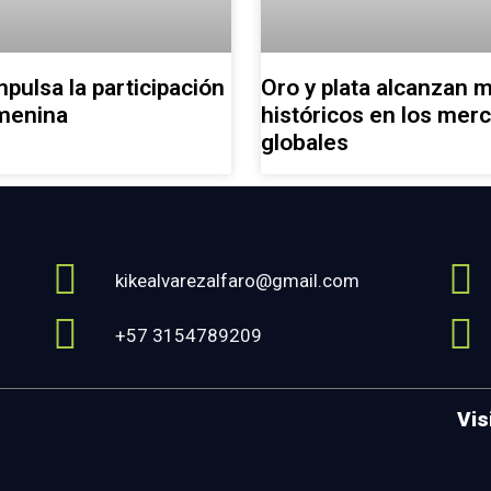
pulsa la participación
Oro y plata alcanzan 
emenina
históricos en los mer
globales
kikealvarezalfaro@gmail.com
+57 3154789209
Vis