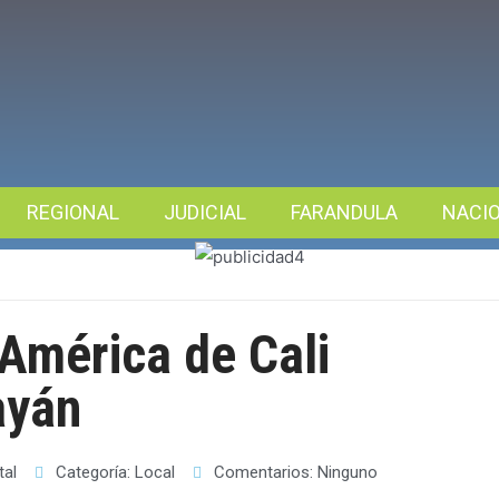
REGIONAL
JUDICIAL
FARANDULA
NACI
 América de Cali
ayán
tal
Categoría:
Local
Comentarios:
Ninguno