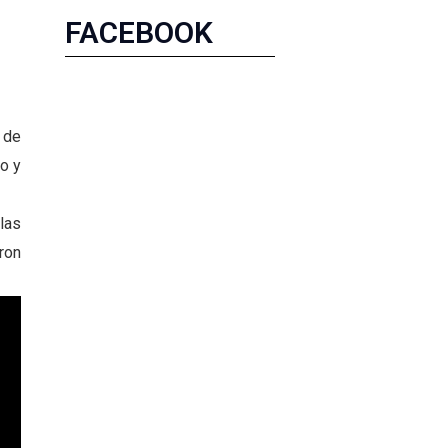
FACEBOOK
 de
o y
las
ron