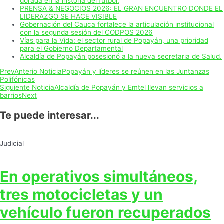
dorada en la historia del fútbol.
PRENSA & NEGOCIOS 2026: EL GRAN ENCUENTRO DONDE EL
LIDERAZGO SE HACE VISIBLE
Gobernación del Cauca fortalece la articulación institucional
con la segunda sesión del CODPOS 2026
Vías para la Vida: el sector rural de Popayán, una prioridad
para el Gobierno Departamental
Alcaldía de Popayán posesionó a la nueva secretaria de Salud.
Prev
Anterio Noticia
Popayán y líderes se reúnen en las Juntanzas
Polifónicas
Siguiente Noticia
Alcaldía de Popayán y Emtel llevan servicios a
barrios
Next
Te puede interesar...
Judicial
En operativos simultáneos,
tres motocicletas y un
vehículo fueron recuperados