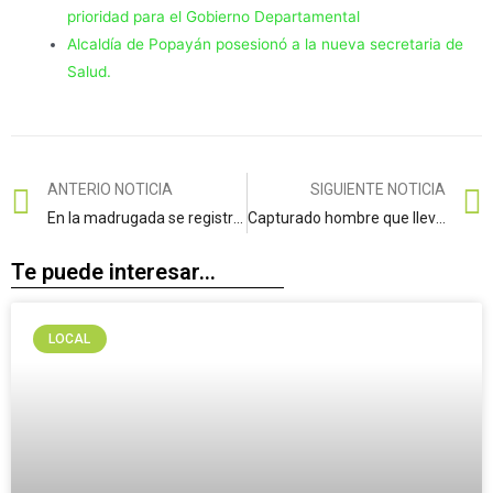
prioridad para el Gobierno Departamental
Alcaldía de Popayán posesionó a la nueva secretaria de
Salud.
ANTERIO NOTICIA
SIGUIENTE NOTICIA
En la madrugada se registró sismo de magnitud 3.5 en Pailitas, Cesar
Capturado hombre que llevaba dos armas de fuego ilegal en el terminal de Popayán.
Te puede interesar...
LOCAL