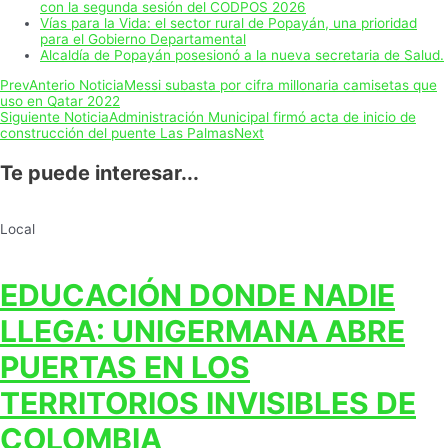
con la segunda sesión del CODPOS 2026
Vías para la Vida: el sector rural de Popayán, una prioridad
para el Gobierno Departamental
Alcaldía de Popayán posesionó a la nueva secretaria de Salud.
Prev
Anterio Noticia
Messi subasta por cifra millonaria camisetas que
uso en Qatar 2022
Siguiente Noticia
Administración Municipal firmó acta de inicio de
construcción del puente Las Palmas
Next
Te puede interesar...
Local
EDUCACIÓN DONDE NADIE
LLEGA: UNIGERMANA ABRE
PUERTAS EN LOS
TERRITORIOS INVISIBLES DE
COLOMBIA