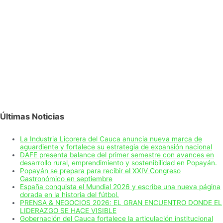
Últimas Noticias
La Industria Licorera del Cauca anuncia nueva marca de
aguardiente y fortalece su estrategia de expansión nacional
DAFE presenta balance del primer semestre con avances en
desarrollo rural, emprendimiento y sostenibilidad en Popayán.
Popayán se prepara para recibir el XXIV Congreso
Gastronómico en septiembre
España conquista el Mundial 2026 y escribe una nueva página
dorada en la historia del fútbol.
PRENSA & NEGOCIOS 2026: EL GRAN ENCUENTRO DONDE EL
LIDERAZGO SE HACE VISIBLE
Gobernación del Cauca fortalece la articulación institucional