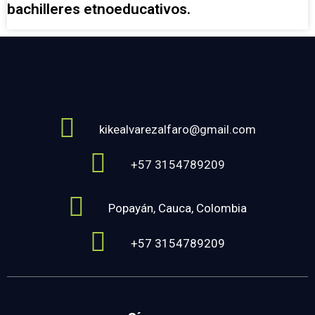
bachilleres etnoeducativos.
kikealvarezalfaro@gmail.com
+57 3154789209
Popayán, Cauca, Colombia
+57 3154789209