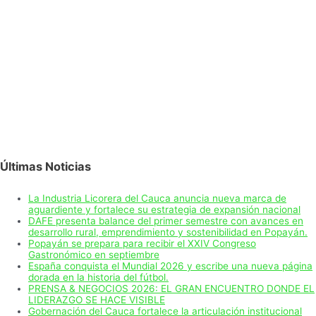
Últimas Noticias
La Industria Licorera del Cauca anuncia nueva marca de
aguardiente y fortalece su estrategia de expansión nacional
DAFE presenta balance del primer semestre con avances en
desarrollo rural, emprendimiento y sostenibilidad en Popayán.
Popayán se prepara para recibir el XXIV Congreso
Gastronómico en septiembre
España conquista el Mundial 2026 y escribe una nueva página
dorada en la historia del fútbol.
PRENSA & NEGOCIOS 2026: EL GRAN ENCUENTRO DONDE EL
LIDERAZGO SE HACE VISIBLE
Gobernación del Cauca fortalece la articulación institucional