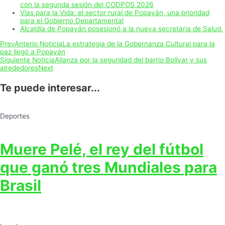
con la segunda sesión del CODPOS 2026
Vías para la Vida: el sector rural de Popayán, una prioridad
para el Gobierno Departamental
Alcaldía de Popayán posesionó a la nueva secretaria de Salud.
Prev
Anterio Noticia
La estrategia de la Gobernanza Cultural para la
paz llegó a Popayán
Siguiente Noticia
Alianza por la seguridad del barrio Bolívar y sus
alrededores
Next
Te puede interesar...
Deportes
Muere Pelé, el rey del fútbol
que ganó tres Mundiales para
Brasil